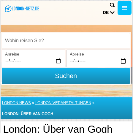
DE
Wohin reisen Sie?
Anreise
Abreise
Suchen
LONDON NEWS
»
LONDON VERANSTALTUNGEN
»
LONDON: ÜBER VAN GOGH
London: Über van Gogh