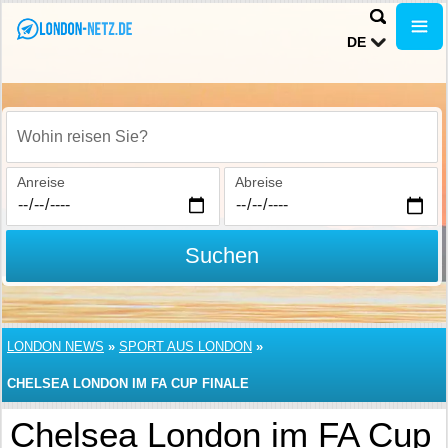
DE
Wohin reisen Sie?
Anreise
Abreise
Suchen
LONDON NEWS
»
SPORT AUS LONDON
»
CHELSEA LONDON IM FA CUP FINALE
Chelsea London im FA Cup