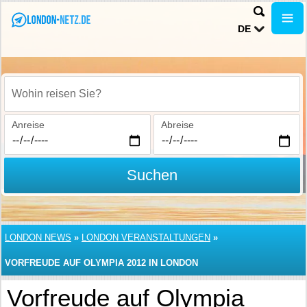
DE
Wohin reisen Sie?
Anreise
Abreise
Suchen
LONDON NEWS
»
LONDON VERANSTALTUNGEN
»
VORFREUDE AUF OLYMPIA 2012 IN LONDON
Vorfreude auf Olympia