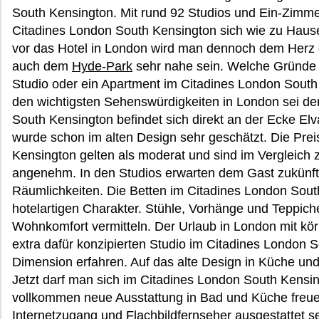
South Kensington. Mit rund 92 Studios und Ein-Zimme
Citadines London South Kensington sich wie zu Hause 
vor das Hotel in London wird man dennoch dem Herz
auch dem
Hyde-Park
sehr nahe sein. Welche Gründe
Studio oder ein Apartment im Citadines London South
den wichtigsten Sehenswürdigkeiten in London sei d
South Kensington befindet sich direkt an der Ecke E
wurde schon im alten Design sehr geschätzt. Die Prei
Kensington gelten als moderat und sind im Vergleich
angenehm. In den Studios erwarten dem Gast zukünft
Räumlichkeiten. Die Betten im Citadines London Sout
hotelartigen Charakter. Stühle, Vorhänge und Teppi
Wohnkomfort vermitteln. Der Urlaub in London mit kö
extra dafür konzipierten Studio im Citadines London 
Dimension erfahren. Auf das alte Design in Küche un
Jetzt darf man sich im Citadines London South Kensin
vollkommen neue Ausstattung in Bad und Küche freue
Internetzugang und Flachbildfernseher ausgestattet s