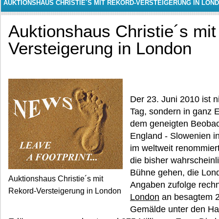
AUKTIONSHAUS CHRISTIE´S MIT REKORD-VERSTEIGERUNG IN LON
Auktionshaus Christie´s mi
Versteigerung in London
Der 23. Juni 2010 ist 
Tag, sondern in ganz 
dem geneigten Beobac
England - Slowenien i
im weltweit renommier
die bisher wahrscheinl
Bühne gehen, die Lon
Auktionshaus Christie´s mit
Angaben zufolge rechne
Rekord-Versteigerung in London
London
an besagtem 23
Gemälde unter den H