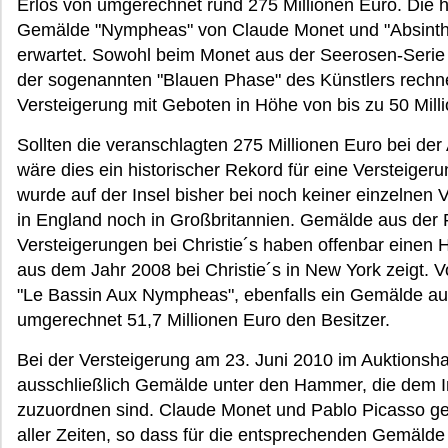
Erlös von umgerechnet rund 275 Millionen Euro. Die 
Gemälde "Nympheas" von Claude Monet und "Absintht
erwartet. Sowohl beim Monet aus der Seerosen-Serie
der sogenannten "Blauen Phase" des Künstlers rechne
Versteigerung mit Geboten in Höhe von bis zu 50 Mill
Sollten die veranschlagten 275 Millionen Euro bei der 
wäre dies ein historischer Rekord für eine Versteige
wurde auf der Insel bisher bei noch keiner einzelnen 
in England noch in Großbritannien. Gemälde aus der
Versteigerungen bei Christie´s haben offenbar einen 
aus dem Jahr 2008 bei Christie´s in New York zeigt. 
"Le Bassin Aux Nympheas", ebenfalls ein Gemälde aus
umgerechnet 51,7 Millionen Euro den Besitzer.
Bei der Versteigerung am 23. Juni 2010 im Auktionsh
ausschließlich Gemälde unter den Hammer, die dem 
zuzuordnen sind. Claude Monet und Pablo Picasso ge
aller Zeiten, so dass für die entsprechenden Gemälde 