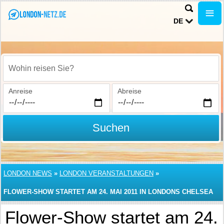
DE
Wohin reisen Sie?
Anreise
Abreise
Suchen
LONDON NEWS
»
LONDON VERANSTALTUNGEN
»
FLOWER-SHOW STARTET AM 24. MAI 2011 IN LONDONS CHELSEA
Flower-Show startet am 24.