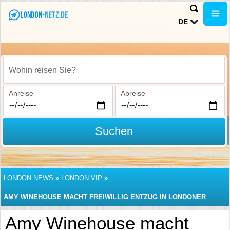
DE
Wohin reisen Sie?
Anreise
Abreise
Suchen
LONDON NEWS
»
LONDON VIP
»
AMY WINEHOUSE MACHT FREIWILLIG ENTZUG IN LONDONER
KLINIK
Amy Winehouse macht