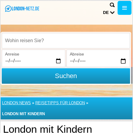
DE
Wohin reisen Sie?
Anreise
Abreise
Suchen
LONDON NEWS
»
REISETIPPS FÜR LONDON
»
LONDON MIT KINDERN
London mit Kindern