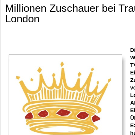
Millionen Zuschauer bei Tr
London
D
W
T
E
Z
v
L
A
E
Ü
E
h