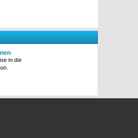
onen
se in die
don.